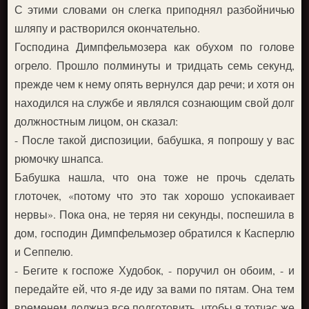
С этими словами он слегка приподнял разбойничью
шляпу и растворился окончательно.
Господина Димпфельмозера как обухом по голове
огрело. Прошло полминуты и тридцать семь секунд,
прежде чем к нему опять вернулся дар речи; и хотя он
находился на службе и являлся сознающим свой долг
должностным лицом, он сказал:
- После такой диспозиции, бабушка, я попрошу у вас
рюмочку шнапса.
Бабушка нашла, что она тоже не прочь сделать
глоточек, «потому что это так хорошо успокаивает
нервы». Пока она, не теряя ни секунды, поспешила в
дом, господин Димпфельмозер обратился к Касперлю
и Сеппелю.
- Бегите к госпоже Худобок, - поручил он обоим, - и
передайте ей, что я-де иду за вами по пятам. Она тем
временем должна все подготовить, чтобы я тотчас же