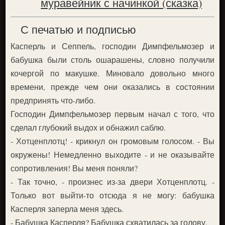
муравейник с начинкой (сказка)
С печатью и подписью
Касперль и Сеппель, господин Димпфельмозер и
бабушка были столь ошарашены, словно получили
кочергой по макушке. Миновало довольно много
времени, прежде чем они оказались в состоянии
предпринять что-либо.
Господин Димпфельмозер первым начал с того, что
сделал глубокий выдох и обнажил саблю.
- Хотценплотц! - крикнул он громовым голосом. - Вы
окружены! Немедленно выходите - и не оказывайте
сопротивления! Вы меня поняли?
- Так точно, - произнес из-за двери Хотценплотц. -
Только вот выйти-то отсюда я не могу: бабушка
Касперля заперла меня здесь.
- Бабушка Касперля? Бабушка схватилась за голову.