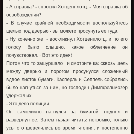
- А справка? - спросил Хотценплотц. - Моя справка об
освобождении?
- В случае крайней необходимости воспользуйтесь
щелью под дверью - вы можете просунуть ее туда.
- Ну конечно же! - воскликнул Хотценплотц, и по его
голосу было слышно, какое облегчение он
почувствовал. - Вот это идея!
Потом что-то зашуршало - и смотрите-ка: сквозь щель
между дверью и порогом просунулся сложенный
вдвое листок бумаги. Касперль и Сеппель собрались
было нагнуться за ним, но господин Димпфельмозер
удержал их.
- Это дело полиции!
Он самолично нагнулся за бумагой, поднял и
развернул ее. Затем начал читать: негромко, только
усы его шевелились во время чтения, и постепенно