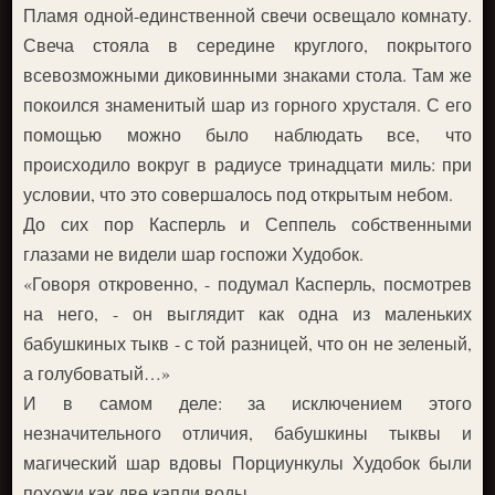
Пламя одной-единственной свечи освещало комнату.
Свеча стояла в середине круглого, покрытого
всевозможными диковинными знаками стола. Там же
покоился знаменитый шар из горного хрусталя. С его
помощью можно было наблюдать все, что
происходило вокруг в радиусе тринадцати миль: при
условии, что это совершалось под открытым небом.
До сих пор Касперль и Сеппель собственными
глазами не видели шар госпожи Худобок.
«Говоря откровенно, - подумал Касперль, посмотрев
на него, - он выглядит как одна из маленьких
бабушкиных тыкв - с той разницей, что он не зеленый,
а голубоватый…»
И в самом деле: за исключением этого
незначительного отличия, бабушкины тыквы и
магический шар вдовы Порциункулы Худобок были
похожи как две капли воды.