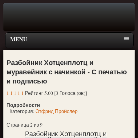
MENU
Главная страница
Разбойник Хотценплотц и
Поиск
муравейник с начинкой - С печатью
ПЕРЕЙТИ К ГЛАВНОМУ МЕНЮ СКАЗОК
и подписью
Новое
1
1
1
1
1
Рейтинг 5.00 [3 Голоса (ов)]
Популярное
Подробности
Категория:
Отфрид Пройслер
Страница 2 из 9
Разбойник Хотценплотц и