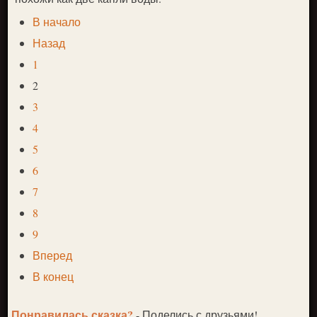
В начало
Назад
1
2
3
4
5
6
7
8
9
Вперед
В конец
Понравилась сказка?
- Поделись с друзьями!